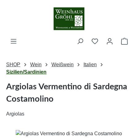
Zum Hauptinhalt springen
Ware
SHOP
Wein
Weißwein
Italien
Sizilien/Sardinien
Argiolas Vermentino di Sardegna
Costamolino
Argiolas
Bildergalerie überspringen