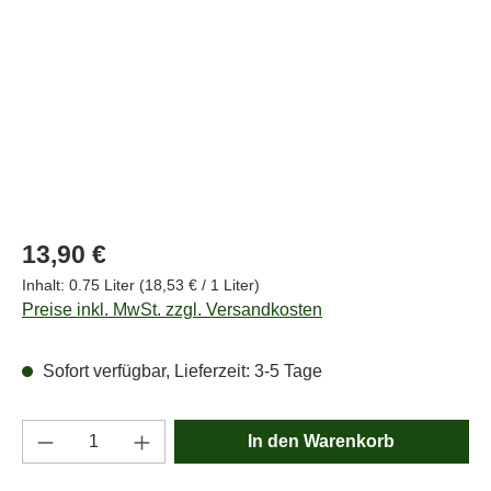
Regulärer Preis:
13,90 €
Inhalt:
0.75 Liter
(18,53 € / 1 Liter)
Preise inkl. MwSt. zzgl. Versandkosten
Sofort verfügbar, Lieferzeit: 3-5 Tage
Produkt Anzahl: Gib den gewünschten Wert e
In den Warenkorb