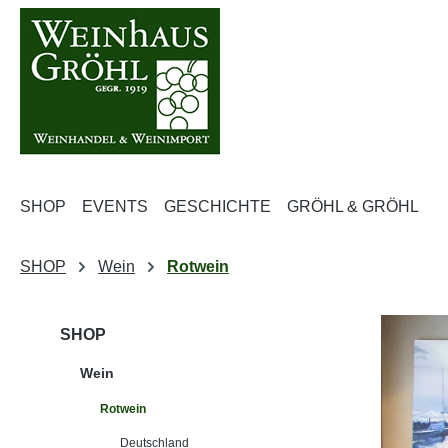
m Hauptinhalt springen
Zur Suche springen
Zur Hauptnavigation springen
SHOP
EVENTS
GESCHICHTE
GRÖHL & GRÖHL
SHOP
Wein
Rotwein
SHOP
Wein
Rotwein
Deutschland