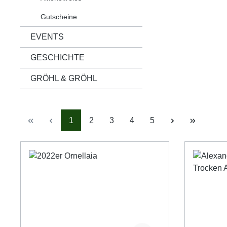
Gutscheine
EVENTS
GESCHICHTE
GRÖHL & GRÖHL
Seite
Seite
Seite
Seite
Seite
1
2
3
4
5