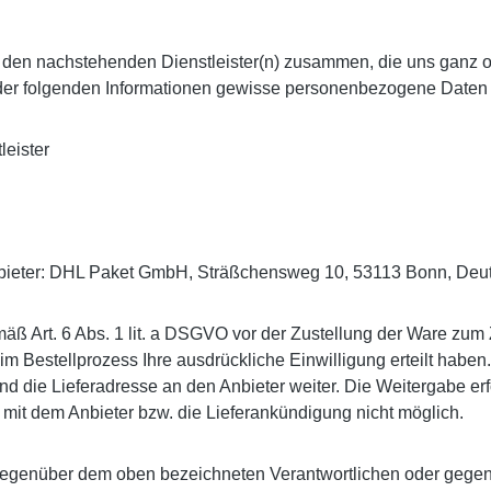
m / den nachstehenden Dienstleister(n) zusammen, die uns ganz 
der folgenden Informationen gewisse personenbezogene Daten ü
eister
Anbieter: DHL Paket GmbH, Sträßchensweg 10, 53113 Bonn, Deu
ß Art. 6 Abs. 1 lit. a DSGVO vor der Zustellung der Ware zum
r im Bestellprozess Ihre ausdrückliche Einwilligung erteilt ha
die Lieferadresse an den Anbieter weiter. Die Weitergabe erfolgt
 mit dem Anbieter bzw. die Lieferankündigung nicht möglich.
ft gegenüber dem oben bezeichneten Verantwortlichen oder gege