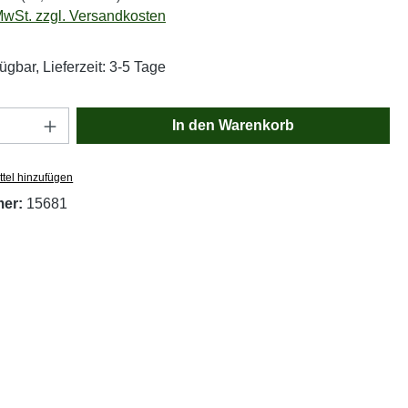
 MwSt. zzgl. Versandkosten
ügbar, Lieferzeit: 3-5 Tage
Anzahl: Gib den gewünschten Wert ein oder
In den Warenkorb
tel hinzufügen
mer:
15681