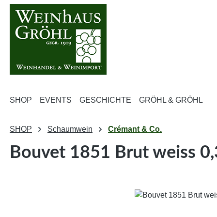
m Hauptinhalt springen
Zur Suche springen
Zur Hauptnavigation springen
SHOP
EVENTS
GESCHICHTE
GRÖHL & GRÖHL
SHOP
Schaumwein
Crémant & Co.
Bouvet 1851 Brut weiss 0
Bildergalerie überspringen