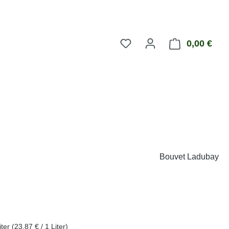
0,00 €
Ware
Bouvet Ladubay
eis:
iter
(23,87 € / 1 Liter)