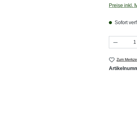
Preise inkl.
Sofort verf
Produkt 
Zum Merkzet
Artikelnum