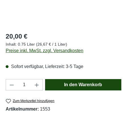
Regulärer Preis:
20,00 €
Inhalt:
0.75 Liter
(26,67 € / 1 Liter)
Preise inkl. MwSt. zzgl. Versandkosten
Sofort verfügbar, Lieferzeit: 3-5 Tage
Produkt Anzahl: Gib den gewünschten Wert e
In den Warenkorb
Zum Merkzettel hinzufügen
Artikelnummer:
1553