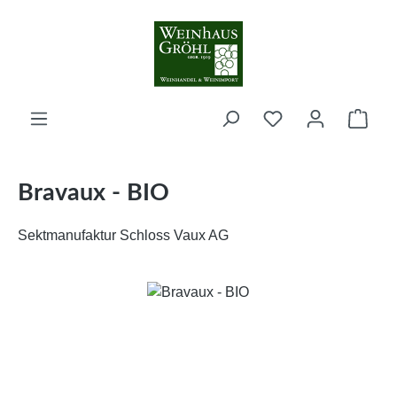
Zum Hauptinhalt springen
Ware
Bravaux - BIO
Sektmanufaktur Schloss Vaux AG
Bildergalerie überspringen