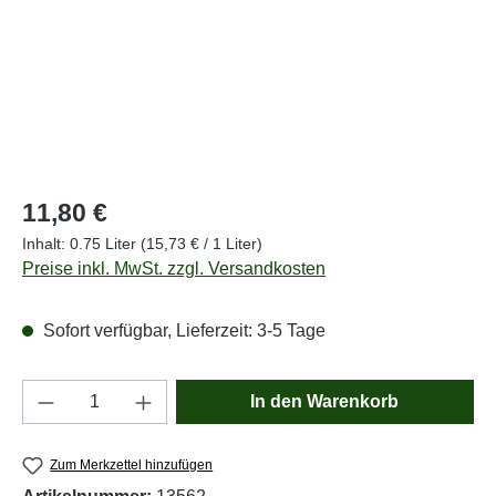
Regulärer Preis:
11,80 €
Inhalt:
0.75 Liter
(15,73 € / 1 Liter)
Preise inkl. MwSt. zzgl. Versandkosten
Sofort verfügbar, Lieferzeit: 3-5 Tage
Produkt Anzahl: Gib den gewünschten Wert e
In den Warenkorb
Zum Merkzettel hinzufügen