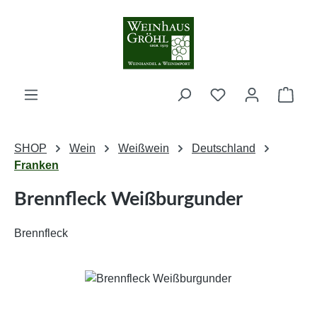
Zum Hauptinhalt springen
Ware
SHOP
Wein
Weißwein
Deutschland
Franken
Brennfleck Weißburgunder
Brennfleck
Bildergalerie überspringen