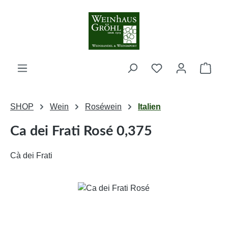
Zum Hauptinhalt springen
Ware
SHOP
Wein
Roséwein
Italien
Ca dei Frati Rosé 0,375
Cà dei Frati
Bildergalerie überspringen