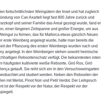
n fortschrittlichsten Weingütern der Insel und hat zugleich
ündung von Can Axartell liegt fast 800 Jahre zurück und
rzkopf und seiner Familie das Areal gezeigt wurde, fand er
ion, einer längeren Zeitspanne und großer Energie, um aus
 Weingut zu formen, das für Mallorca etwas gänzlich Neues
 der erste Weinberg angelegt wurde, hatte man bereits die
. Seit der Pflanzung des ersten Weinbergs wurden nach und
nany angelegt. In den Weinbergen stehen sowohl heimische
ichhaltigen Rebsortenschatz verfügt. Die bekanntesten roten
m häufigsten kultivierte weiße Rebsorte. Giró Ros, Giró
ença getauft. Sie reiht sich ein in den Versuchsweingarten
n beobachtet und studiert werden. Neben den Rebsorten der
en mit Merlot, Pinot Noir und Petit Verdot. Der Leitspruch
 ist der Respekt vor der Natur, der Respekt vor der
piegelt.