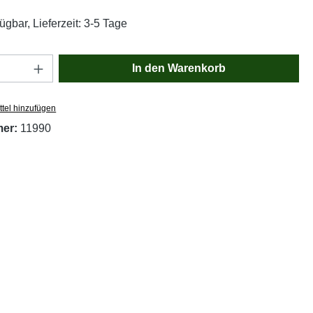
ügbar, Lieferzeit: 3-5 Tage
Anzahl: Gib den gewünschten Wert ein oder
In den Warenkorb
tel hinzufügen
mer:
11990