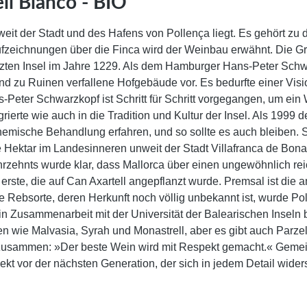
ll Blanco - BIO"
eit der Stadt und des Hafens von Pollença liegt. Es gehört zu de
ufzeichnungen über die Finca wird der Weinbau erwähnt. Die Gr
zten Insel im Jahre 1229. Als dem Hamburger Hans-Peter Schwa
end zu Ruinen verfallene Hofgebäude vor. Es bedurfte einer Vis
-Peter Schwarzkopf ist Schritt für Schritt vorgegangen, um ein
grierte wie auch in die Tradition und Kultur der Insel. Als 1999
 chemische Behandlung erfahren, und so sollte es auch bleiben
e Hektar im Landesinneren unweit der Stadt Villafranca de Bo
hrzehnts wurde klar, dass Mallorca über einen ungewöhnlich re
rste, die auf Can Axartell angepflanzt wurde. Premsal ist die a
ebsorte, deren Herkunft noch völlig unbekannt ist, wurde Poll
 in Zusammenarbeit mit der Universität der Balearischen Insel
en wie Malvasia, Syrah und Monastrell, aber es gibt auch Parzell
 zusammen: »Der beste Wein wird mit Respekt gemacht.« Gemeint
ekt vor der nächsten Generation, der sich in jedem Detail widers