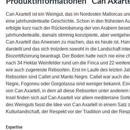
Produktinformationen "Can Axarte
Can Axartell ist ein Weingut, das im Nordosten Mallorcas unw
eine jahrhundertealte Geschichte. Schon in den frühesten A
erfolgte kurz nach der Rückeroberung der von Arabern beset
jahrhundertealte, damals stimmig konzipierte, aber weitgeh
Can Axartell das Anwesen zu machen, das es heute ist. Hans
darstellt und das sich trotzdem sowohl in die Landschaft inte
Biozertifizierung beantragt. Der Boden hatte noch nie eine
nach 34 Hektar Weinfelder rund um die Finca und 22 weiter
wie auch zugereiste Rebsorten. Erst im Laufe des letzten Ja
Rebsorten sind Callet und Manto Negro. Callet war auch die e
Negre, Fogoneu oder Gorgolassa sind weniger bekannt. Eine R
von Can Axartell, in dem all diese Rebsorten unter anderem
Insel finden sich auf Can Axartell vor allem mediterrane Sort
des Weinguts fasst die Idee von Can Axartell in einem Satz
Kulturlandschaft, der Respekt vor der Tradition und der Resp
Expertise