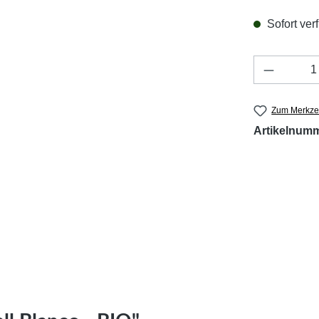
Sofort verf
Produkt 
Zum Merkzet
Artikelnum