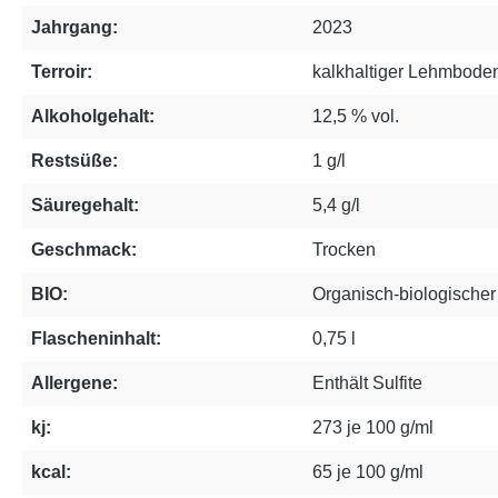
Jahrgang:
2023
Terroir:
kalkhaltiger Lehmbode
Alkoholgehalt:
12,5 % vol.
Restsüße:
1 g/l
Säuregehalt:
5,4 g/l
Geschmack:
Trocken
BIO:
Organisch-biologische
Flascheninhalt:
0,75 l
Allergene:
Enthält Sulfite
kj:
273 je 100 g/ml
kcal:
65 je 100 g/ml