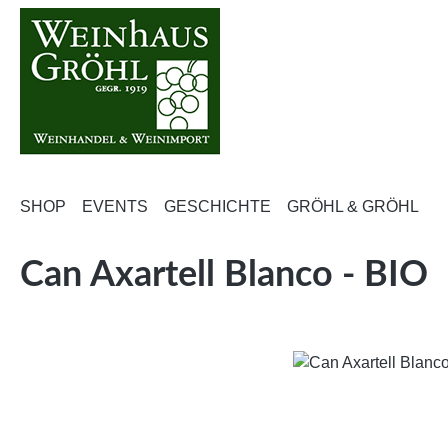
m Hauptinhalt springen
Zur Suche springen
Zur Hauptnavigation springen
SHOP
EVENTS
GESCHICHTE
GRÖHL & GRÖHL
Can Axartell Blanco - BIO
Bildergalerie überspringen