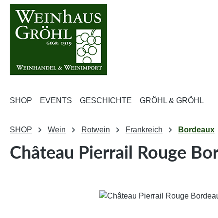
m Hauptinhalt springen
Zur Suche springen
Zur Hauptnavigation springen
SHOP
EVENTS
GESCHICHTE
GRÖHL & GRÖHL
SHOP
Wein
Rotwein
Frankreich
Bordeaux
Château Pierrail Rouge Bo
Bildergalerie überspringen