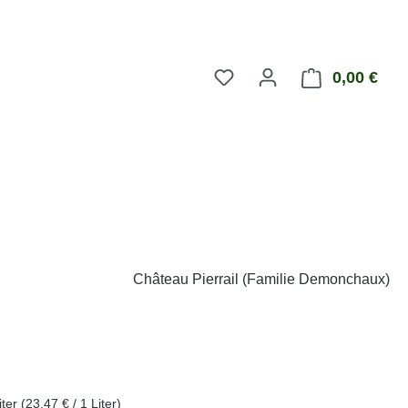
0,00 €
Ware
Château Pierrail (Familie Demonchaux)
eis:
iter
(23,47 € / 1 Liter)