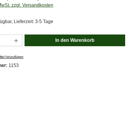
 MwSt. zzgl. Versandkosten
ügbar, Lieferzeit: 3-5 Tage
Anzahl: Gib den gewünschten Wert ein oder
In den Warenkorb
tel hinzufügen
mer:
1153