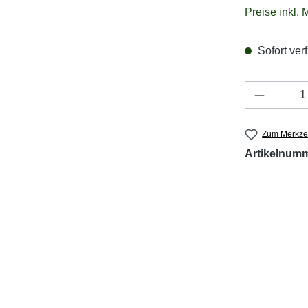
Preise inkl.
Sofort verf
Produkt 
Zum Merkzet
Artikelnum