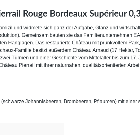
errail Rouge Bordeaux Supérieur 0,
zil und widmete sich ganz der Aufgabe, Glanz und wirtschaftli
Produktion). Gemeinsam bauten sie das Familienunternehmen E
en Hanglagen. Das restaurierte Château mit prunkvollem Park
chaux-Familie besitzt außerdem Château Arnaud (17 Hektar, To
zwei Türmen und einer Geschichte vom Mittelalter bis zum 17. J
 Château Pierrail mit ihrer naturnahen, qualitätsorientierten A
 (schwarze Johannisbeeren, Brombeeren, Pflaumen) mit einer su