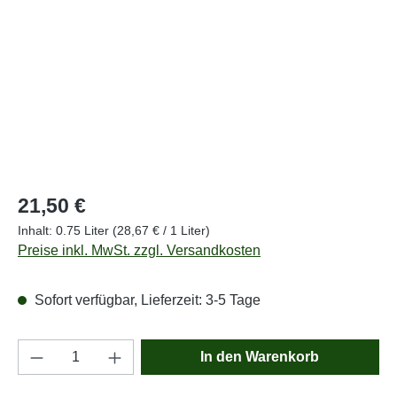
Regulärer Preis:
21,50 €
Inhalt:
0.75 Liter
(28,67 € / 1 Liter)
Preise inkl. MwSt. zzgl. Versandkosten
Sofort verfügbar, Lieferzeit: 3-5 Tage
Produkt Anzahl: Gib den gewünschten Wert e
In den Warenkorb