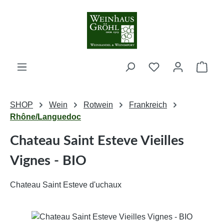
Zum Hauptinhalt springen
Ware
SHOP
Wein
Rotwein
Frankreich
Rhône/Languedoc
Chateau Saint Esteve Vieilles
Vignes - BIO
Chateau Saint Esteve d'uchaux
Bildergalerie überspringen