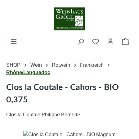
Zum Hauptinhalt springen
Ware
SHOP
Wein
Rotwein
Frankreich
Rhône/Languedoc
Clos la Coutale - Cahors - BIO
0,375
Clos la Coutale Philippe Bernede
Bildergalerie überspringen