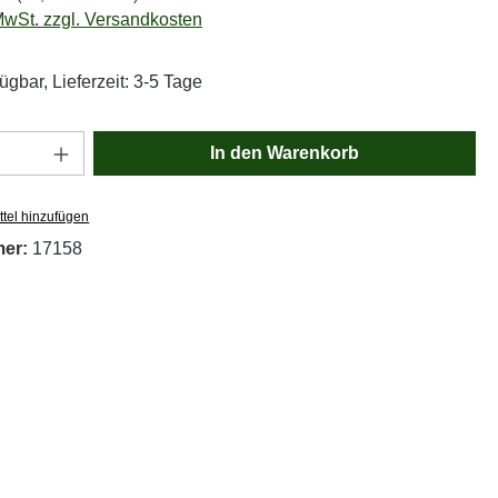
 MwSt. zzgl. Versandkosten
ügbar, Lieferzeit: 3-5 Tage
Anzahl: Gib den gewünschten Wert ein oder
In den Warenkorb
tel hinzufügen
mer:
17158