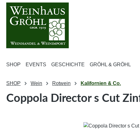
m Hauptinhalt springen
Zur Suche springen
Zur Hauptnavigation springen
SHOP
EVENTS
GESCHICHTE
GRÖHL & GRÖHL
SHOP
Wein
Rotwein
Kalifornien & Co.
Coppola Director s Cut Zin
Bildergalerie überspringen