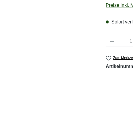
Preise inkl.
Sofort verf
Produkt 
Zum Merkzet
Artikelnum