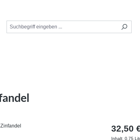
fandel
Regulärer Pr
32,50 
Inhalt:
0.75 Li