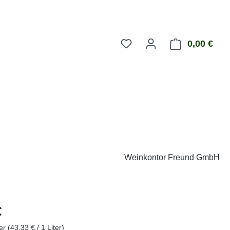
0,00 €
Ware
Weinkontor Freund GmbH
eis:
€
ter
(43,33 € / 1 Liter)