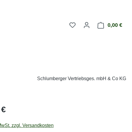
0,00 €
Ware
Schlumberger Vertriebsges. mbH & Co KG
eis:
 €
 MwSt. zzgl. Versandkosten