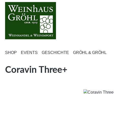
m Hauptinhalt springen
Zur Suche springen
Zur Hauptnavigation springen
SHOP
EVENTS
GESCHICHTE
GRÖHL & GRÖHL
Coravin Three+
Bildergalerie überspringen