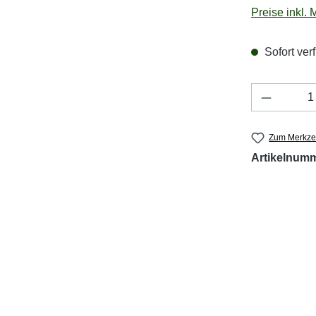
Preise inkl.
Sofort verf
Produkt 
Zum Merkzet
Artikelnum