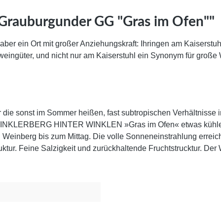
 Grauburgunder GG "Gras im Ofen""
aber ein Ort mit großer Anziehungskraft: Ihringen am Kaiserstuhl
weingüter, und nicht nur am Kaiserstuhl ein Synonym für groß
die sonst im Sommer heißen, fast subtropischen Verhältnisse in
LERBERG HINTER WINKLEN »Gras im Ofen« etwas kühler und
einberg bis zum Mittag. Die volle Sonneneinstrahlung erreicht
ur. Feine Salzigkeit und zurückhaltende Fruchtstrucktur. Der W