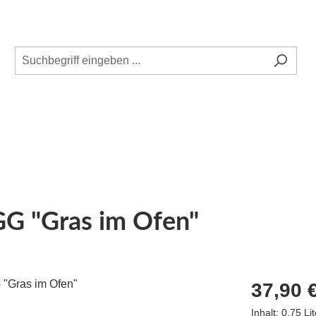
GG "Gras im Ofen"
Regulärer Pr
37,90 
Inhalt:
0.75 Li