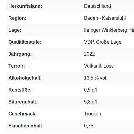
Herkunftsland:
Deutschland
Region:
Baden - Kaiserstuhl
Lage:
Ihringer Winklerberg Hi
Qualitätsstufe:
VDP. Große Lage
Jahrgang:
2022
Terroir:
Vulkanit, Löss
Alkoholgehalt:
13,5 % vol.
Restsüße:
0,5 g/l
Säuregehalt:
5,8 g/l
Geschmack:
Trocken
Flascheninhalt:
0,75 l