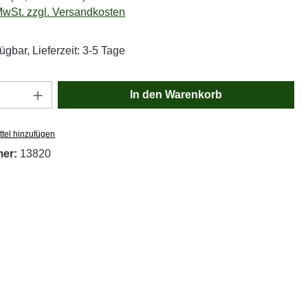
 MwSt. zzgl. Versandkosten
ügbar, Lieferzeit: 3-5 Tage
Anzahl: Gib den gewünschten Wert ein oder
In den Warenkorb
tel hinzufügen
mer:
13820