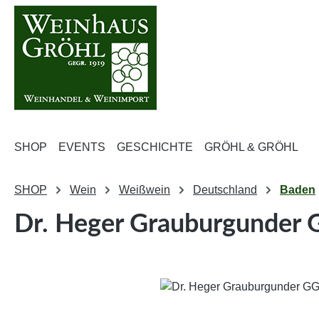
m Hauptinhalt springen
Zur Suche springen
Zur Hauptnavigation springen
SHOP
EVENTS
GESCHICHTE
GRÖHL & GRÖHL
SHOP
Wein
Weißwein
Deutschland
Baden
Dr. Heger Grauburgunder 
Bildergalerie überspringen