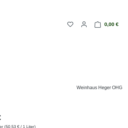
0,00 €
Ware
Weinhaus Heger OHG
eis:
€
ter
(50,53 € / 1 Liter)