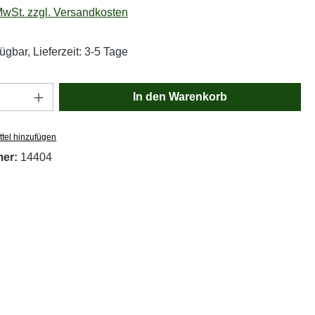
 MwSt. zzgl. Versandkosten
ügbar, Lieferzeit: 3-5 Tage
Anzahl: Gib den gewünschten Wert ein oder
In den Warenkorb
tel hinzufügen
mer:
14404