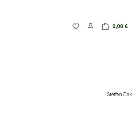
0,00 €
Ware
Steffen Enk
eis: