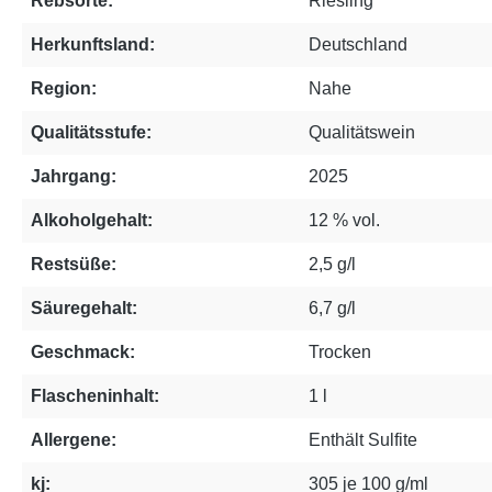
Rebsorte:
Riesling
Herkunftsland:
Deutschland
Region:
Nahe
Qualitätsstufe:
Qualitätswein
Jahrgang:
2025
Alkoholgehalt:
12 % vol.
Restsüße:
2,5 g/l
Säuregehalt:
6,7 g/l
Geschmack:
Trocken
Flascheninhalt:
1 l
Allergene:
Enthält Sulfite
kj:
305 je 100 g/ml