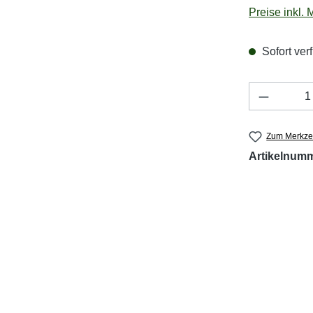
Preise inkl.
Sofort verf
Produkt 
Zum Merkzet
Artikelnum