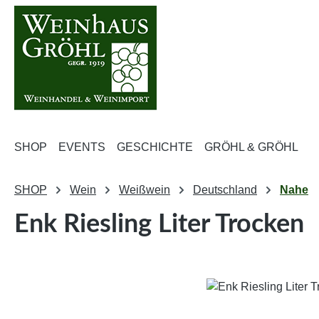
m Hauptinhalt springen
Zur Suche springen
Zur Hauptnavigation springen
SHOP
EVENTS
GESCHICHTE
GRÖHL & GRÖHL
SHOP
Wein
Weißwein
Deutschland
Nahe
Enk Riesling Liter Trocken
Bildergalerie überspringen