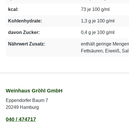
kcal:
73 je 100 g/ml
Kohlenhydrate:
1,3 g je 100 g/ml
davon Zucker:
0,4 g je 100 g/ml
Nährwert Zusatz:
enthält geringe Mengen 
Fettsäuren, Eiweiß, Sal
Weinhaus Gröhl GmbH
Eppendorfer Baum 7
20249 Hamburg
040 / 474717