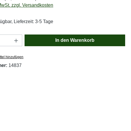
 MwSt. zzgl. Versandkosten
ügbar, Lieferzeit: 3-5 Tage
Anzahl: Gib den gewünschten Wert ein oder
In den Warenkorb
tel hinzufügen
mer:
14837