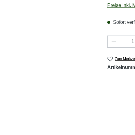
Preise inkl.
Sofort verf
Produkt 
Zum Merkzet
Artikelnum