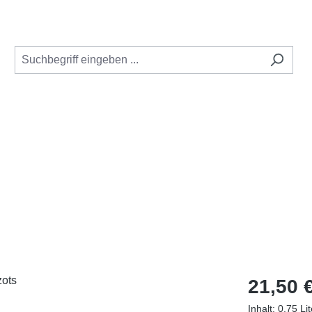
Regulärer Pr
21,50 
Inhalt:
0.75 Li