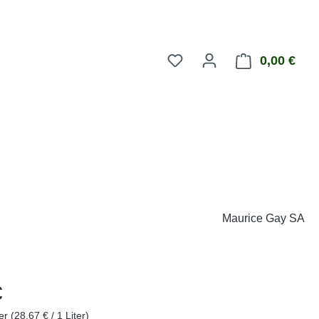
0,00 €
Ware
Maurice Gay SA
eis:
€
ter
(28,67 € / 1 Liter)