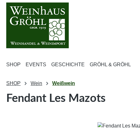
m Hauptinhalt springen
Zur Suche springen
Zur Hauptnavigation springen
SHOP
EVENTS
GESCHICHTE
GRÖHL & GRÖHL
SHOP
Wein
Weißwein
Fendant Les Mazots
Bildergalerie überspringen