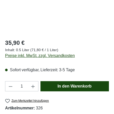
Regulärer Preis:
35,90 €
Inhalt:
0.5 Liter
(71,80 € / 1 Liter)
Preise inkl. MwSt. zzgl. Versandkosten
Sofort verfügbar, Lieferzeit: 3-5 Tage
Produkt Anzahl: Gib den gewünschten Wert e
In den Warenkorb
Zum Merkzettel hinzufügen
Artikelnummer:
326