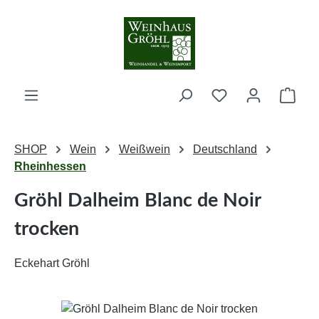
Zum Hauptinhalt springen
Ware
SHOP
Wein
Weißwein
Deutschland
Rheinhessen
Gröhl Dalheim Blanc de Noir
trocken
Eckehart Gröhl
Bildergalerie überspringen