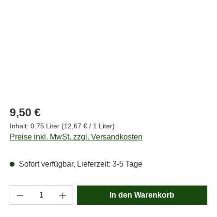
Regulärer Preis:
9,50 €
Inhalt:
0.75 Liter
(12,67 € / 1 Liter)
Preise inkl. MwSt. zzgl. Versandkosten
Sofort verfügbar, Lieferzeit: 3-5 Tage
Produkt Anzahl: Gib den gewünschten Wert e
In den Warenkorb