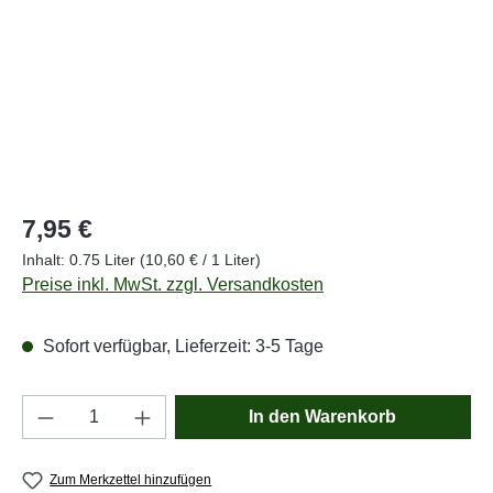
Regulärer Preis:
7,95 €
Inhalt:
0.75 Liter
(10,60 € / 1 Liter)
Preise inkl. MwSt. zzgl. Versandkosten
Sofort verfügbar, Lieferzeit: 3-5 Tage
Produkt Anzahl: Gib den gewünschten Wert e
In den Warenkorb
Zum Merkzettel hinzufügen