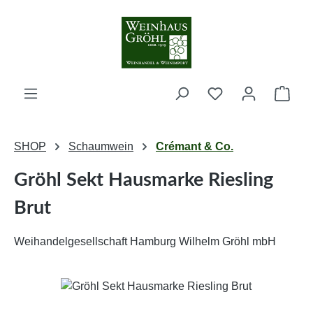
Zum Hauptinhalt springen
Ware
SHOP
Schaumwein
Crémant & Co.
Gröhl Sekt Hausmarke Riesling
Brut
Weihandelgesellschaft Hamburg Wilhelm Gröhl mbH
Bildergalerie überspringen