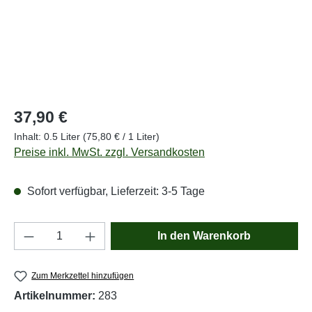
Regulärer Preis:
37,90 €
Inhalt:
0.5 Liter
(75,80 € / 1 Liter)
Preise inkl. MwSt. zzgl. Versandkosten
Sofort verfügbar, Lieferzeit: 3-5 Tage
Produkt Anzahl: Gib den gewünschten Wert e
In den Warenkorb
Zum Merkzettel hinzufügen
Artikelnummer:
283