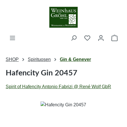
Zum Hauptinhalt springen
Ware
SHOP
Spirituosen
Gin & Genever
Hafencity Gin 20457
Spirit of Hafencity Antonio Fabrizi @ René Wolf GbR
Bildergalerie überspringen