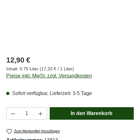
Regulärer Preis:
12,90 €
Inhalt:
0.75 Liter
(17,20 € / 1 Liter)
Preise inkl. MwSt. zzgl. Versandkosten
Sofort verfügbar, Lieferzeit: 3-5 Tage
Produkt Anzahl: Gib den gewünschten Wert e
In den Warenkorb
Zum Merkzettel hinzufügen