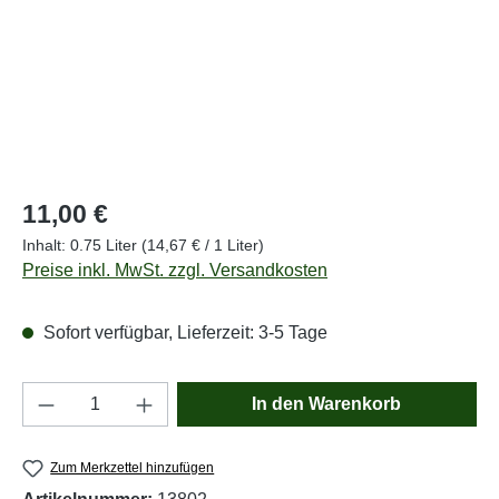
Regulärer Preis:
11,00 €
Inhalt:
0.75 Liter
(14,67 € / 1 Liter)
Preise inkl. MwSt. zzgl. Versandkosten
Sofort verfügbar, Lieferzeit: 3-5 Tage
Produkt Anzahl: Gib den gewünschten Wert e
In den Warenkorb
Zum Merkzettel hinzufügen