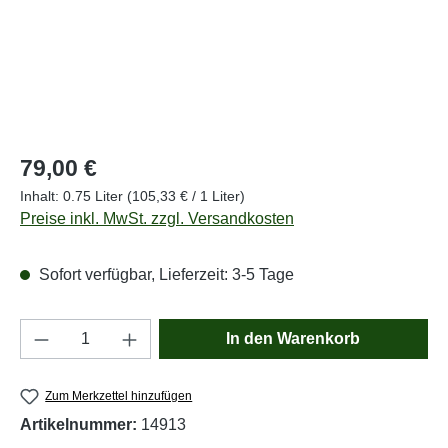
Regulärer Preis:
79,00 €
Inhalt:
0.75 Liter
(105,33 € / 1 Liter)
Preise inkl. MwSt. zzgl. Versandkosten
Sofort verfügbar, Lieferzeit: 3-5 Tage
Produkt Anzahl: Gib den gewünschten Wert e
In den Warenkorb
Zum Merkzettel hinzufügen
Artikelnummer:
14913