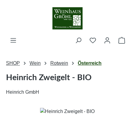
Zum Hauptinhalt springen
Ware
SHOP
Wein
Rotwein
Österreich
Heinrich Zweigelt - BIO
Heinrich GmbH
Bildergalerie überspringen