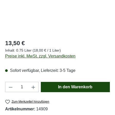
Regulärer Preis:
13,50 €
Inhalt:
0.75 Liter
(18,00 € / 1 Liter)
Preise inkl. MwSt. zzgl. Versandkosten
Sofort verfügbar, Lieferzeit: 3-5 Tage
Produkt Anzahl: Gib den gewünschten Wert e
In den Warenkorb
Zum Merkzettel hinzufügen
Artikelnummer:
14909