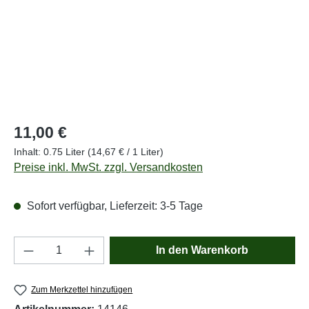
Regulärer Preis:
11,00 €
Inhalt:
0.75 Liter
(14,67 € / 1 Liter)
Preise inkl. MwSt. zzgl. Versandkosten
Sofort verfügbar, Lieferzeit: 3-5 Tage
Produkt Anzahl: Gib den gewünschten Wert e
In den Warenkorb
Zum Merkzettel hinzufügen