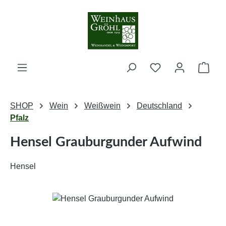
Zum Hauptinhalt springen
Ware
SHOP
Wein
Weißwein
Deutschland
Pfalz
Hensel Grauburgunder Aufwind
Hensel
Bildergalerie überspringen