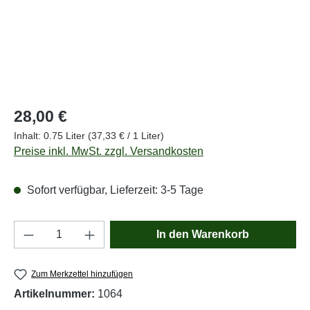
Regulärer Preis:
28,00 €
Inhalt:
0.75 Liter
(37,33 € / 1 Liter)
Preise inkl. MwSt. zzgl. Versandkosten
Sofort verfügbar, Lieferzeit: 3-5 Tage
Produkt Anzahl: Gib den gewünschten Wert e
In den Warenkorb
Zum Merkzettel hinzufügen
Artikelnummer:
1064