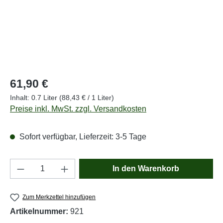
Regulärer Preis:
61,90 €
Inhalt:
0.7 Liter
(88,43 € / 1 Liter)
Preise inkl. MwSt. zzgl. Versandkosten
Sofort verfügbar, Lieferzeit: 3-5 Tage
Produkt Anzahl: Gib den gewünschten Wert e
In den Warenkorb
Zum Merkzettel hinzufügen
Artikelnummer:
921