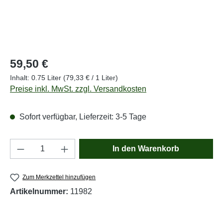
Regulärer Preis:
59,50 €
Inhalt:
0.75 Liter
(79,33 € / 1 Liter)
Preise inkl. MwSt. zzgl. Versandkosten
Sofort verfügbar, Lieferzeit: 3-5 Tage
Produkt Anzahl: Gib den gewünschten Wert e
In den Warenkorb
Zum Merkzettel hinzufügen
Artikelnummer:
11982