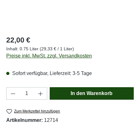
Regulärer Preis:
22,00 €
Inhalt:
0.75 Liter
(29,33 € / 1 Liter)
Preise inkl. MwSt. zzgl. Versandkosten
Sofort verfügbar, Lieferzeit: 3-5 Tage
Produkt Anzahl: Gib den gewünschten Wert e
In den Warenkorb
Zum Merkzettel hinzufügen
Artikelnummer:
12714