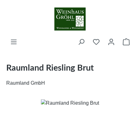
Zum Hauptinhalt springen
Ware
Raumland Riesling Brut
Raumland GmbH
Bildergalerie überspringen