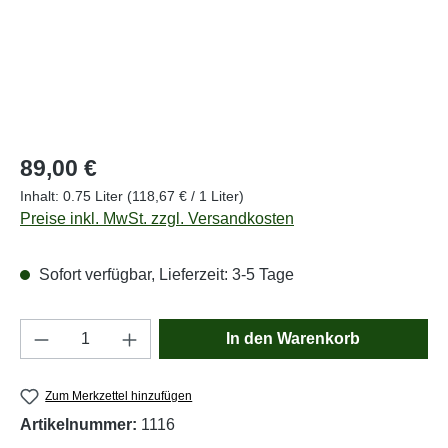
Regulärer Preis:
89,00 €
Inhalt:
0.75 Liter
(118,67 € / 1 Liter)
Preise inkl. MwSt. zzgl. Versandkosten
Sofort verfügbar, Lieferzeit: 3-5 Tage
Produkt Anzahl: Gib den gewünschten Wert e
In den Warenkorb
Zum Merkzettel hinzufügen
Artikelnummer:
1116