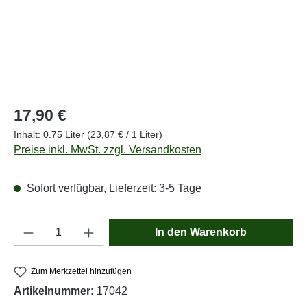
Regulärer Preis:
17,90 €
Inhalt:
0.75 Liter
(23,87 € / 1 Liter)
Preise inkl. MwSt. zzgl. Versandkosten
Sofort verfügbar, Lieferzeit: 3-5 Tage
Produkt Anzahl: Gib den gewünschten Wert e
In den Warenkorb
Zum Merkzettel hinzufügen
Artikelnummer:
17042