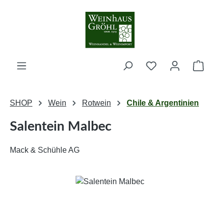
Zum Hauptinhalt springen
Ware
SHOP
Wein
Rotwein
Chile & Argentinien
Salentein Malbec
Mack & Schühle AG
Bildergalerie überspringen