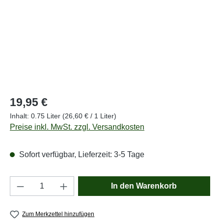
Regulärer Preis:
19,95 €
Inhalt:
0.75 Liter
(26,60 € / 1 Liter)
Preise inkl. MwSt. zzgl. Versandkosten
Sofort verfügbar, Lieferzeit: 3-5 Tage
Produkt Anzahl: Gib den gewünschten Wert e
In den Warenkorb
Zum Merkzettel hinzufügen