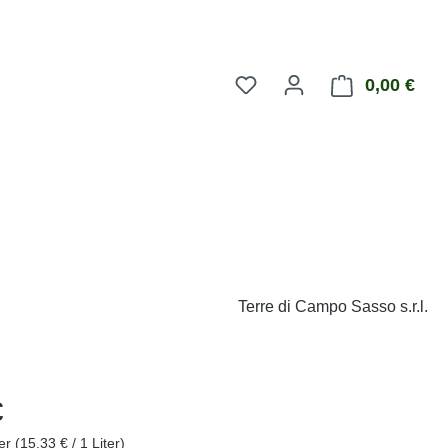
0,00 €
Ware
Terre di Campo Sasso s.r.l.
eis:
€
ter
(15,33 € / 1 Liter)