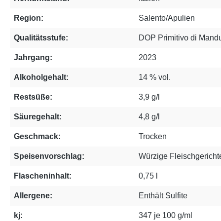
Region:
Salento/Apulien
Qualitätsstufe:
DOP Primitivo di Mandu
Jahrgang:
2023
Alkoholgehalt:
14 % vol.
Restsüße:
3,9 g/l
Säuregehalt:
4,8 g/l
Geschmack:
Trocken
Speisenvorschlag:
Würzige Fleischgerichte
Flascheninhalt:
0,75 l
Allergene:
Enthält Sulfite
kj:
347 je 100 g/ml