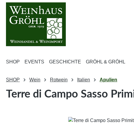
m Hauptinhalt springen
Zur Suche springen
Zur Hauptnavigation springen
SHOP
EVENTS
GESCHICHTE
GRÖHL & GRÖHL
SHOP
Wein
Rotwein
Italien
Apulien
Terre di Campo Sasso Prim
Bildergalerie überspringen