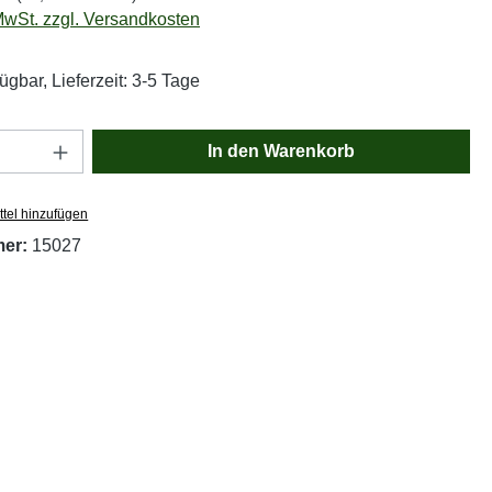
 MwSt. zzgl. Versandkosten
ügbar, Lieferzeit: 3-5 Tage
Anzahl: Gib den gewünschten Wert ein oder
In den Warenkorb
tel hinzufügen
mer:
15027