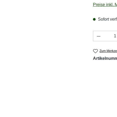
Preise inkl.
Sofort verf
Produkt 
Zum Merkzet
Artikelnum