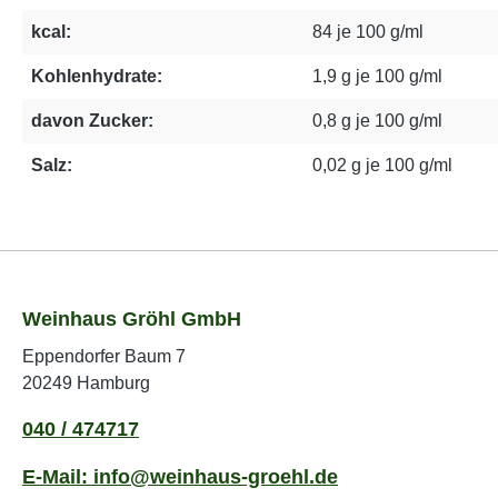
kcal:
84 je 100 g/ml
Kohlenhydrate:
1,9 g je 100 g/ml
davon Zucker:
0,8 g je 100 g/ml
Salz:
0,02 g je 100 g/ml
Weinhaus Gröhl GmbH
Eppendorfer Baum 7
20249 Hamburg
040 / 474717
E-Mail: info@weinhaus-groehl.de