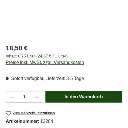
Regulärer Preis:
18,50 €
Inhalt:
0.75 Liter
(24,67 € / 1 Liter)
Preise inkl. MwSt. zzgl. Versandkosten
Sofort verfügbar, Lieferzeit: 3-5 Tage
Produkt Anzahl: Gib den gewünschten Wert e
In den Warenkorb
Zum Merkzettel hinzufügen
Artikelnummer:
12284