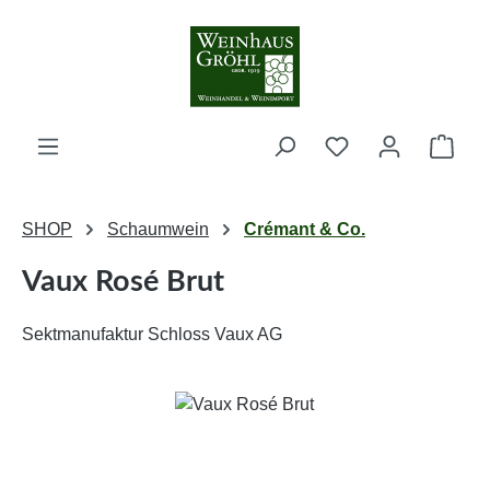
Zum Hauptinhalt springen
Ware
SHOP
Schaumwein
Crémant & Co.
Vaux Rosé Brut
Sektmanufaktur Schloss Vaux AG
Bildergalerie überspringen