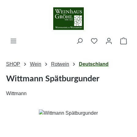
Zum Hauptinhalt springen
Ware
SHOP
Wein
Rotwein
Deutschland
Wittmann Spätburgunder
Wittmann
Bildergalerie überspringen