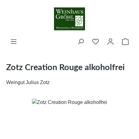
Zum Hauptinhalt springen
Ware
Zotz Creation Rouge alkoholfrei
Weingut Julius Zotz
Bildergalerie überspringen