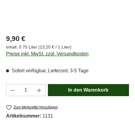
Regulärer Preis:
9,90 €
Inhalt:
0.75 Liter
(13,20 € / 1 Liter)
Preise inkl. MwSt. zzgl. Versandkosten
Sofort verfügbar, Lieferzeit: 3-5 Tage
Produkt Anzahl: Gib den gewünschten Wert e
In den Warenkorb
Zum Merkzettel hinzufügen
Artikelnummer:
1131