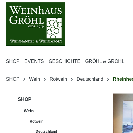
m Hauptinhalt springen
Zur Suche springen
Zur Hauptnavigation springen
SHOP
EVENTS
GESCHICHTE
GRÖHL & GRÖHL
SHOP
Wein
Rotwein
Deutschland
Rheinhe
SHOP
Wein
Rotwein
Deutschland