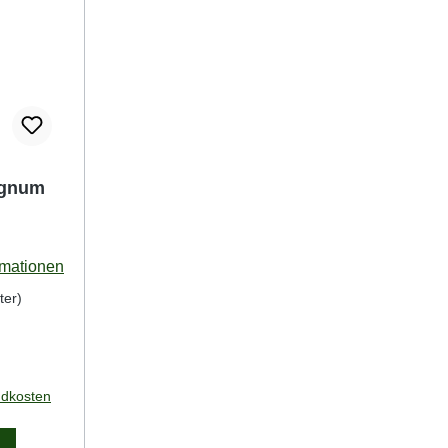
agnum
rmationen
ter)
ndkosten