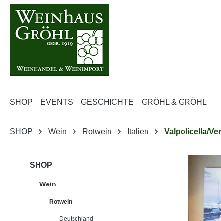
m Hauptinhalt springen
Zur Suche springen
Zur Hauptnavigation springen
SHOP
EVENTS
GESCHICHTE
GRÖHL & GRÖHL
SHOP
Wein
Rotwein
Italien
Valpolicella/Ve
SHOP
Wein
Rotwein
Deutschland